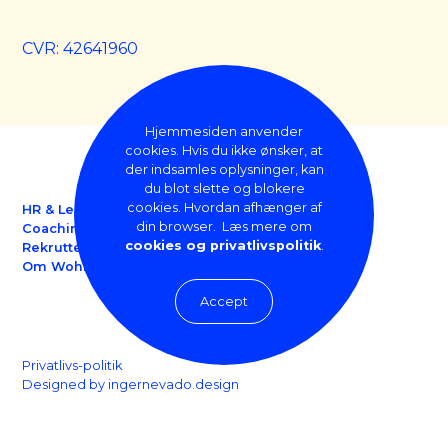
CVR: 42641960
Hjemmesiden anvender
cookies. Hvis du ikke ønsker, at
der indsamles oplysninger, kan
du blot slette og blokere
cookies. Hvordan afhænger af
HR & Ledelse
din browser. Læs mere om
Coaching
cookies og privatlivspolitik
.
Rekruttering
Om Wohlert
Accept
Privatlivs-politik
Designed by ingernevado.design